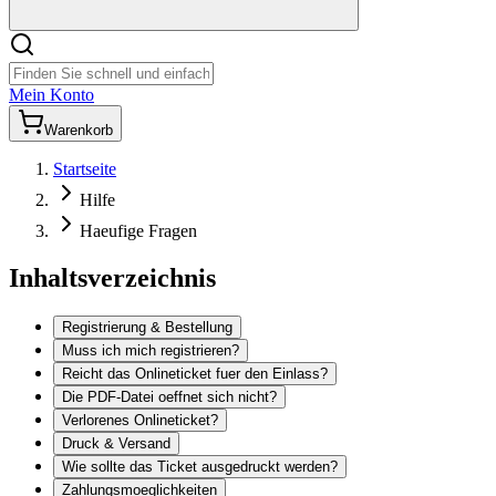
Mein Konto
Warenkorb
Startseite
Hilfe
Haeufige Fragen
Inhaltsverzeichnis
Registrierung & Bestellung
Muss ich mich registrieren?
Reicht das Onlineticket fuer den Einlass?
Die PDF-Datei oeffnet sich nicht?
Verlorenes Onlineticket?
Druck & Versand
Wie sollte das Ticket ausgedruckt werden?
Zahlungsmoeglichkeiten