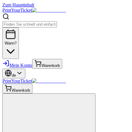
Zum Hauptinhalt
PrintYourTicket
Wann?
Mein Konto
Warenkorb
de
PrintYourTicket
Warenkorb