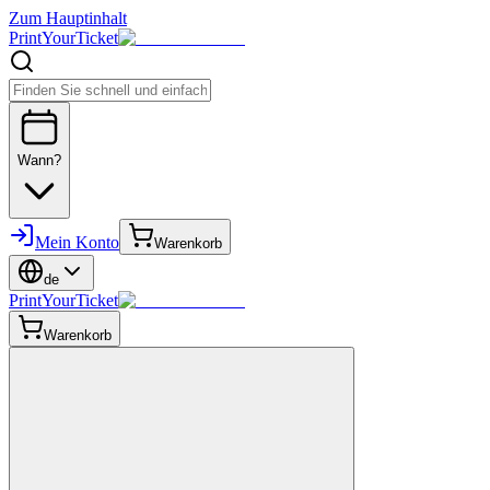
Zum Hauptinhalt
PrintYourTicket
Wann?
Mein Konto
Warenkorb
de
PrintYourTicket
Warenkorb